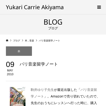
Yukari Carrie Akiyama
BLOG
ブログ
ブログ
本
,
音楽
パリ音楽留学ノート
本
09
パリ音楽留学ノート
MAY
2010
駒井ゆり子先生
が最近出版した「
パリ音楽留
学ノート
」。Amazonで売り切れていたので、
先生のおうちにレッスンへ行った時に、購入