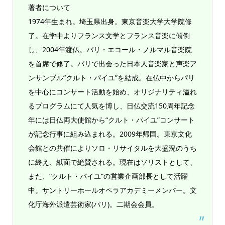
著者について
1974年生まれ。埼玉県出身。東京音楽大学大学院修
了。在学中よりフランス文学とフランス音楽に傾倒
し、2004年渡仏。パリ・エコール・ノルマル音楽院
を首席で修了。パリで出会った日本人音楽家と声楽ア
ンサンブル“クルト・パイユ”を結成。在仏中からパリ
を中心にコンサート活動を始め、オリジナリティ溢れ
るプログラムにて人気を博し、日仏交流150周年記念
年には日仏両大使館から“クルト・パイユ”コンサート
が記念行事に組み込まれる。2009年帰国。東京文化
会館との共催によりソロ・リサイタルを大盛況のうち
に終え、紙面で絶賛される。現在はソリストとして、
また、“クルト・パイユ”の営業企画部長として活躍
中。サントリーホールオペラアカデミーメンバー。文
化庁海外派遣芸術家(パリ)。二期会会員。