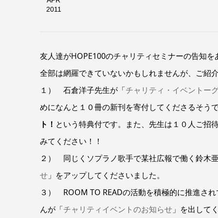
APR
2011
友人達がHOPE100のチャリティセミナーの告知
全部は網羅できていないかもしれませんが、ご紹
１） 石倉洋子先生が「
チャリティ・イベントー
めになんと１０冊の新刊を寄付してくださるそう
ト！
という特典付です。また、先生は１０人ご招
みてください！！
２） 同じくソプラノ歌手で某社広報で働く鈴木
せ
」をアップしてくださいました。
３） ROOM TO READの活動を積極的に推
んが「
チャリティイベントのお知らせ
」を出して