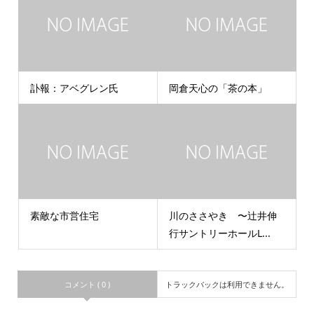
訃報：アベグレン氏
岡倉天心の「茶の本」
素敵な市営住宅
川のささやき 〜辻井伸
行サントリーホールL...
コメント ( 0 )
トラックバックは利用できません。