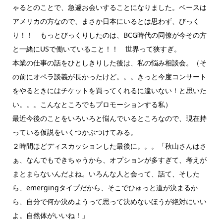
ゃるとのことで、急遽お会いすることになりました。ベースは
アメリカの方なので、まさか日本にいるとは思わず、びっく
り！！ もっとびっくりしたのは、BCG時代の同僚が今その方
と一緒にUSで働いていること！！ 世界って狭すぎ。
本業の仕事の話をひとしきりした後は、私の悩み相談会。（そ
の前にオペラ談義が長かったけど。。。きっと今度コンサート
をやるときにはチケットを買ってくれるに違いない！と思いた
い。。。こんなところでもプロモーションする私）
最近今後のことをいろいろと悩んでいるところなので、現在持
っている仮説をいくつかぶつけてみる。
２時間ほどディスカッションした最後に。。。「秋山さんはさ
ぁ、なんでもできちゃうから、オプションが多すぎて、考えが
まとまらないんだよね。いろんな人と会って、話て、そした
ら、emergingタイプだから、そこでひゅっと道が決まるか
ら、自分で何か決めようって思って決めないほうが絶対にいい
よ。自然体がいいね！」