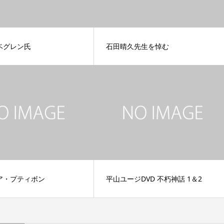
ベグレン氏
石田晴久先生を悼む
ア・プティボン
平山ユージDVD 不朽神話 1＆2