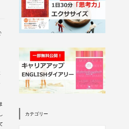
で
尊
そ
ま
カテゴリー
し
て