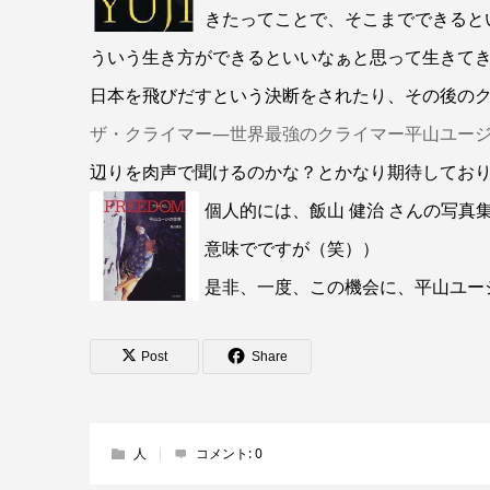
きたってことで、そこまでできると
ういう生き方ができるといいなぁと思って生きて
日本を飛びだすという決断をされたり、その後のク
ザ・クライマー―世界最強のクライマー平山ユー
辺りを肉声で聞けるのかな？とかなり期待してお
個人的には、飯山 健治 さんの写真
意味でですが（笑））
是非、一度、この機会に、平山ユー
Post
Share
人
コメント:
0