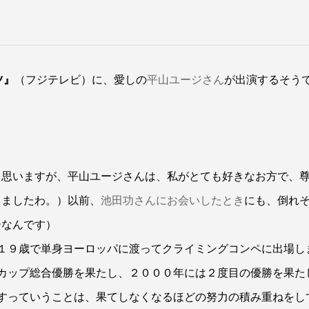
ツ』
（フジテレビ）に、愛しの
平山ユージさん
が出演するそう
と思いますが、平山ユージさんは、私がとても好きなお方で、
きましたわ。）以前、
池田功さんにお会いしたとき
にも、倒れ
ーなんです）
１９歳で単身ヨーロッパに渡ってクライミングコンペに出場し
カップ総合優勝を果たし、２０００年には２度目の優勝を果た
すっていうことは、果てしなくなるほどの努力の積み重ねをし