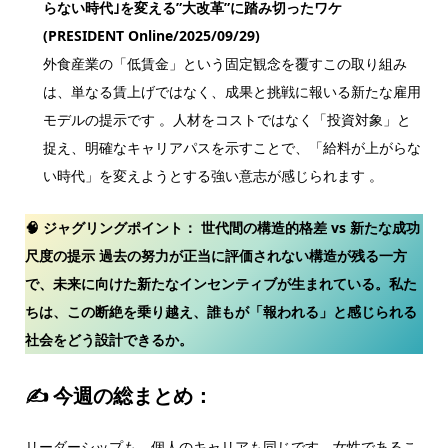
らない時代｣を変える”大改革”に踏み切ったワケ
(PRESIDENT Online/2025/09/29)
外食産業の「低賃金」という固定観念を覆すこの取り組み
は、単なる賃上げではなく、成果と挑戦に報いる新たな雇用
モデルの提示です 。人材をコストではなく「投資対象」と
捉え、明確なキャリアパスを示すことで、「給料が上がらな
い時代」を変えようとする強い意志が感じられます 。
🧠 ジャグリングポイント：
世代間の構造的格差 vs 新たな成功
尺度の提示
過去の努力が正当に評価されない構造が残る一方
で、未来に向けた新たなインセンティブが生まれている。私た
ちは、この断絶を乗り越え、誰もが「報われる」と感じられる
社会をどう設計できるか。
✍ 今週の総まとめ：
リーダーシップも、個人のキャリアも同じです。女性であるこ