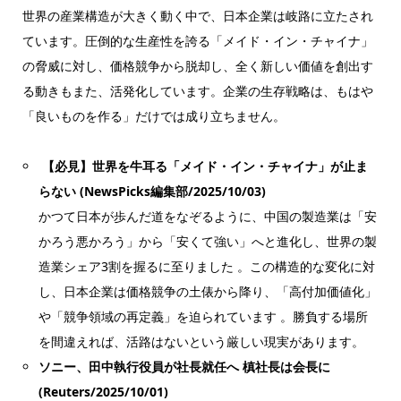
世界の産業構造が大きく動く中で、日本企業は岐路に立たされ
ています。圧倒的な生産性を誇る「メイド・イン・チャイナ」
の脅威に対し、価格競争から脱却し、全く新しい価値を創出す
る動きもまた、活発化しています。企業の生存戦略は、もはや
「良いものを作る」だけでは成り立ちません。
【必見】世界を牛耳る「メイド・イン・チャイナ」が止ま
らない (NewsPicks編集部/2025/10/03)
かつて日本が歩んだ道をなぞるように、中国の製造業は「安
かろう悪かろう」から「安くて強い」へと進化し、世界の製
造業シェア3割を握るに至りました 。この構造的な変化に対
し、日本企業は価格競争の土俵から降り、「高付加価値化」
や「競争領域の再定義」を迫られています 。勝負する場所
を間違えれば、活路はないという厳しい現実があります。
ソニー、田中執行役員が社長就任へ 槙社長は会長に
(Reuters/2025/10/01)