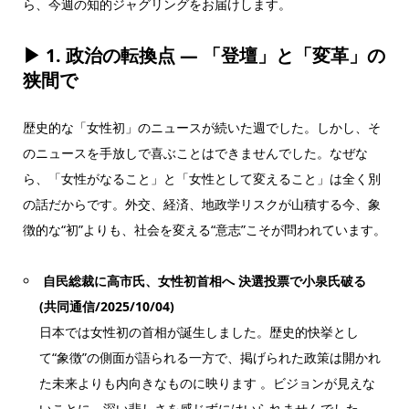
ら、今週の知的ジャグリングをお届けします。
▶ 1.
政治の転換点 ― 「登壇」と「変革」の
狭間で
歴史的な「女性初」のニュースが続いた週でした。しかし、そ
のニュースを手放しで喜ぶことはできませんでした。なぜな
ら、「女性がなること」と「女性として変えること」は全く別
の話だからです。外交、経済、地政学リスクが山積する今、象
徴的な“初”よりも、社会を変える“意志”こそが問われています。
自民総裁に高市氏、女性初首相へ 決選投票で小泉氏破る
(共同通信/2025/10/04)
日本では女性初の首相が誕生しました。歴史的快挙とし
て“象徴”の側面が語られる一方で、掲げられた政策は開かれ
た未来よりも内向きなものに映ります 。ビジョンが見えな
いことに、深い悲しさを感じずにはいられませんでした 。