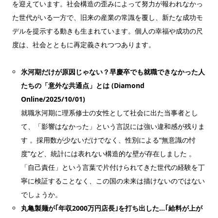
を迎えています。社会構造の歪みによって努力が報われなかっ
た世代がいる一方で、旧来の産業の常識を覆し、新たな成功モ
デルを提示する動きも生まれています。個人の幸福や成功の尺
度は、社会とともに再定義されつつあります。
氷河期だけが原因じゃない？早慶卒でも就職できなかった人
たちの「意外な共通点」とは (Diamond
Online/2025/10/01)
就職氷河期に理系修士の女性として社会に出た当事者とし
て、「影響はなかった」という言説には強い違和感が残りま
す 。採用数が少ないだけでなく、性別による“無意識の忖
度”など、統計には表れない構造的な壁が存在しました 。
「自己責任」という言葉で片付けられてきた世代の経験を丁
寧に検証することなく、この国の未来は描けないのではない
でしょうか。
丸亀製麺が｢年収2000万円店長｣を打ち出した…｢給料が上が