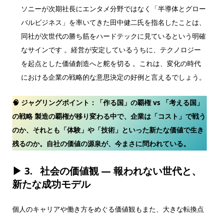
ソニーが次期社長にエンタメ分野ではなく「半導体とグロー
バルビジネス」を率いてきた田中健二氏を指名したことは、
同社が次世代の勝ち筋をハードテックに見ているという明確
なサインです 。経営が安定しているうちに、テクノロジー
を起点とした価値創造へと舵を切る 。これは、変化の時代
における企業の戦略的な意思決定の好例と言えるでしょう。
🧠 ジャグリングポイント：
「作る国」の覇権 vs 「考える国」
の戦略
製造の覇権が移り変わる中で、企業は「コスト」で戦う
のか、それとも「体験」や「技術」といった新たな価値で生き
残るのか。自社の価値の源泉が、今まさに問われている。
▶ 3.
社会の価値観 ― 報われない世代と、
新たな成功モデル
個人のキャリアや働き方をめぐる価値観もまた、大きな転換点