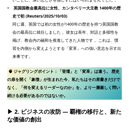
英国国教会最高位に女性、カンタベリー大主教 1400年の歴
史で初 (Reuters/2025/10/03)
同じ週、英国では初の女性が1400年の歴史を持つ英国国教
会の最高位に就任しました 。彼女は長年、対話と多様性を
掲げ、教会内の融和を推進してきた人物です 。これは、慣
習を内側から変えようとする「変革」への強い意志を示す出
来事です。
🧠 ジャグリングポイント：
「登壇」と「変革」は違う。
歴史
の扉を開く「象徴」が生まれた今、私たちはその肩書きだけで
なく、「何を変えるリーダーなのか」を、より一層厳しく問い
続ける必要があるのではないか。
▶ 2.
ビジネスの攻防 ― 覇権の移行と、新た
な価値の創出