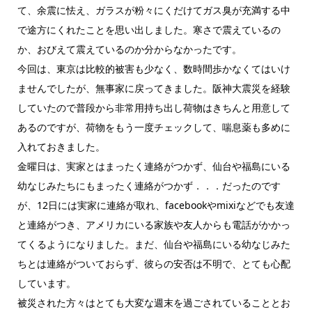
て、余震に怯え、ガラスが粉々にくだけてガス臭が充満する中
で途方にくれたことを思い出しました。寒さで震えているの
か、おびえて震えているのか分からなかったです。
今回は、東京は比較的被害も少なく、数時間歩かなくてはいけ
ませんでしたが、無事家に戻ってきました。阪神大震災を経験
していたので普段から非常用持ち出し荷物はきちんと用意して
あるのですが、荷物をもう一度チェックして、喘息薬も多めに
入れておきました。
金曜日は、実家とはまったく連絡がつかず、仙台や福島にいる
幼なじみたちにもまったく連絡がつかず．．．だったのです
が、12日には実家に連絡が取れ、facebookやmixiなどでも友達
と連絡がつき、アメリカにいる家族や友人からも電話がかかっ
てくるようになりました。まだ、仙台や福島にいる幼なじみた
ちとは連絡がついておらず、彼らの安否は不明で、とても心配
しています。
被災された方々はとても大変な週末を過ごされていることとお