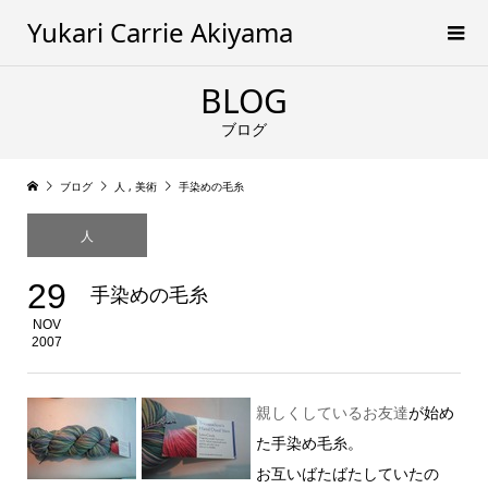
Yukari Carrie Akiyama
BLOG
ブログ
ブログ
人
,
美術
手染めの毛糸
人
29
手染めの毛糸
NOV
2007
親しくしているお友達
が始め
た手染め毛糸。
お互いばたばたしていたの