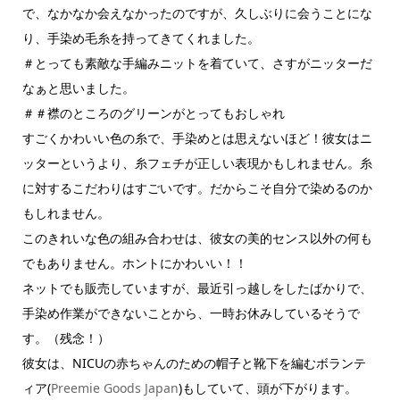
で、なかなか会えなかったのですが、久しぶりに会うことにな
り、手染め毛糸を持ってきてくれました。
＃とっても素敵な手編みニットを着ていて、さすがニッターだ
なぁと思いました。
＃＃襟のところのグリーンがとってもおしゃれ
すごくかわいい色の糸で、手染めとは思えないほど！彼女はニ
ッターというより、糸フェチが正しい表現かもしれません。糸
に対するこだわりはすごいです。だからこそ自分で染めるのか
もしれません。
このきれいな色の組み合わせは、彼女の美的センス以外の何も
でもありません。ホントにかわいい！！
ネットでも販売していますが、最近引っ越しをしたばかりで、
手染め作業ができないことから、一時お休みしているそうで
す。（残念！）
彼女は、NICUの赤ちゃんのための帽子と靴下を編むボランテ
ィア(
Preemie Goods Japan
)もしていて、頭が下がります。