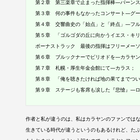
第２章 第三楽章で止まった指揮棒―バーン
第３章 何の事件もなかったコンサート―グ
第４章 交響曲史の「始点」と「終点」―フ
第５章 「ゴルゴダの丘に向かうイエス・キ
ボーナストラック 最後の指揮はフリーメー
第６章 ブルックナーでピリオドを―カラヤ
第７章 札幌・厚生年金会館にて―カラス；
第８章 「俺を聴きたければ地の果てまでつ
第９章 ステージも客席も涙した『悲愴』―
作者と私が違うのは、私はカラヤンのファンでは
生きている時代が違うというのもあるけれど、た