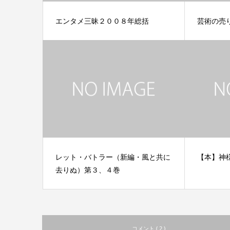
エンタメ三昧２００８年総括
芸術の売
レット・バトラー（新編・風と共に
【本】神
去りぬ）第３、４巻
コメント ( 2 )