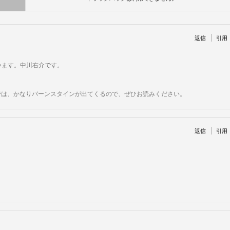
返信
引用
います。中川右介です。
）では、かなりバーンスタインが出てくるので、ぜひお読みください。
返信
引用