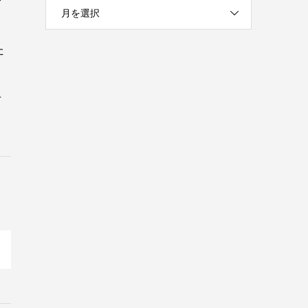
む
月を選択
た
」
せ