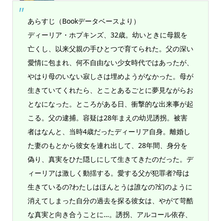
あらすじ（Bookデータベースより）
ディーリア・ホプキンズ、32歳。幼いときに母親を
亡くし、以来父親の手ひとつで育てられた。父の深い
愛情に包まれ、何不自由ない少女時代ではあったが、
やはり母のいない寂しさは埋めようがなかった。母が
生きていてくれたら、とことあるごとに夢見ながらお
となになった。ところがある日、衝撃的な出来事が起
こる。父の逮捕。容疑は28年まえの幼児誘拐。被害
者はなんと、当時4歳だったディーリア自身。離婚し
た妻のもとから彼女を連れ出して、28年間、身分を
偽り、真実をひた隠しにして生きてきたのだった。デ
ィーリアは激しく動揺する。愛する父が犯罪者?母は
生きているの?わたしはほんとうは誰なの?幻のように
消えてしまった自分の過去を探る彼女は、やがて苛酷
な真実と向き合うことに…。誘拐、アルコール依存、