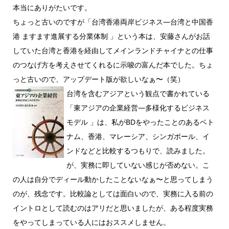
本当にありがたいです。
ちょっと古いのですが「台湾香港両岸ビジネス―台湾と中国香
港 ますます進展する分業体制 」という本は、安藤さんがお話
していた台湾と香港を経由してメインランドチャイナとの仕事
のつなげ方を考えさせてくれるに示唆の富んだ本でした。ちょ
っと古いので、アップデート版が欲しいなぁ〜（笑）
台湾を含むアジアという観点で書かれている
「東アジアの企業経営―多様化するビジネス
モデル 」は、私がBDをやったことのあるベト
ナム、香港、マレーシア、シンガポール、イ
ンドなどと比較するつもりで、読みました。
が、実務に即していない感じが否めない。こ
の人は自分でディール動かしたことないなぁ〜と思ってしまう
のが、残念です。比較論としては面白いので、実務に入る前の
イントロとして読むのはアリだと思いましたが、ある程度実務
をやってしまっている人にはおススメしません。