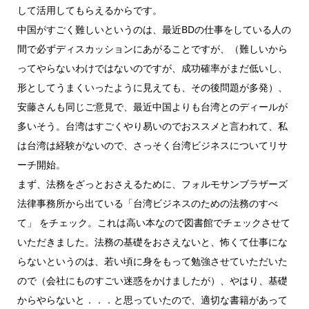
して活用してもらえるからです。
中国がすごく難しいというのは、最近BDの仕事をしている人の
間で必ずディスカッションにあがることですが、（難しいから
ってやらないわけではないのですが、成功確率がまだ低いし、
形としてうまくいったように見えても、その後問題が多発）、
安藤さんも同じご意見で、最近中国よりも台湾とのディールが
多いそう。台湾はすごくやり易いのでおススメと言われて、私
は台湾は経験がないので、さっそく台湾ビジネスについてリサ
ーチ開始。
まず、法務をざっとおさえるために、フォルモサンブラザーズ
法律事務所から出ている「台湾ビジネスのための法務のすべ
て」 をチェック。これは高い本なので図書館でチェックさせて
いただきました。法務の基礎をおさえないと、怖くて仕事にな
らないというのは、若い頃に身をもって勉強させていただいた
ので（会社にものすごい迷惑をかけましたが）、やはり、基礎
からやらないと．．．と思っていたので、適切な書籍があって