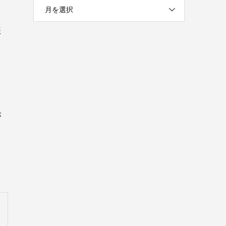
月を選択
振
が
。