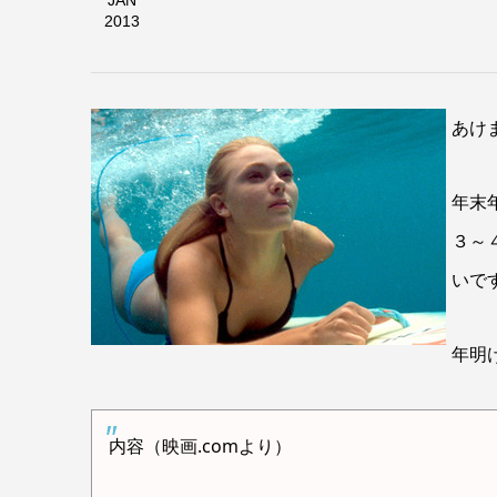
JAN
2013
あけ
年末
３～
いで
年明
内容（映画.comより）