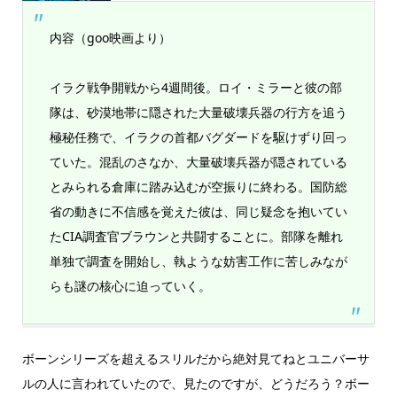
内容（goo映画より）
イラク戦争開戦から4週間後。ロイ・ミラーと彼の部
隊は、砂漠地帯に隠された大量破壊兵器の行方を追う
極秘任務で、イラクの首都バグダードを駆けずり回っ
ていた。混乱のさなか、大量破壊兵器が隠されている
とみられる倉庫に踏み込むが空振りに終わる。国防総
省の動きに不信感を覚えた彼は、同じ疑念を抱いてい
たCIA調査官ブラウンと共闘することに。部隊を離れ
単独で調査を開始し、執ような妨害工作に苦しみなが
らも謎の核心に迫っていく。
ボーンシリーズを超えるスリルだから絶対見てねとユニバーサ
ルの人に言われていたので、見たのですが、どうだろう？ボー