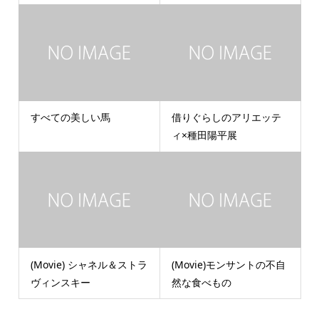
すべての美しい馬
借りぐらしのアリエッテ
ィ×種田陽平展
(Movie) シャネル＆ストラ
(Movie)モンサントの不自
ヴィンスキー
然な食べもの