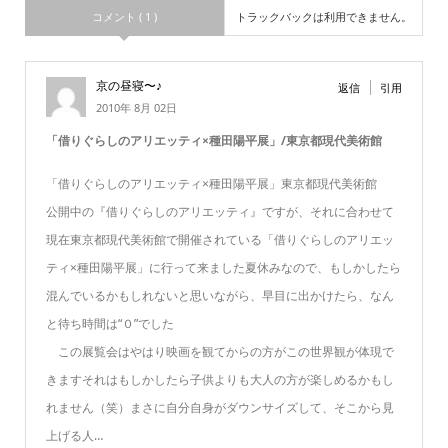
コメント ( 1 )
トラックバックは利用できません。
京の昼寝〜♪
返信
引用
2010年 8月 02日
「借りぐらしのアリエッティ×種田陽平展」/東京都現代美術館
「借りぐらしのアリエッティ×種田陽平展」東京都現代美術館
公開中の『借りぐらしのアリエッティ』ですが、それに合わせて
現在東京都現代美術館で開催されている「借りぐらしのアリエッ
ティ×種田陽平展」に行って来ました夏休みなので、もしかしたら
混んでいるかもしれないと思いながら、早目に出かけたら、なん
と待ち時間は“０”でした
この展覧会はやはり映画を観てからの方がこの世界観が体現で
きますそれはもしかしたら子供よりも大人の方が楽しめるかもし
れません（笑）まさに自分自身がダウンサイズして、そこから見
上げる人…