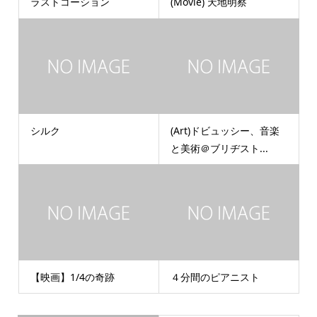
ラストコーション
(Movie) 天地明察
シルク
(Art)ドビュッシー、音楽
と美術＠ブリヂスト...
【映画】1/4の奇跡
４分間のピアニスト