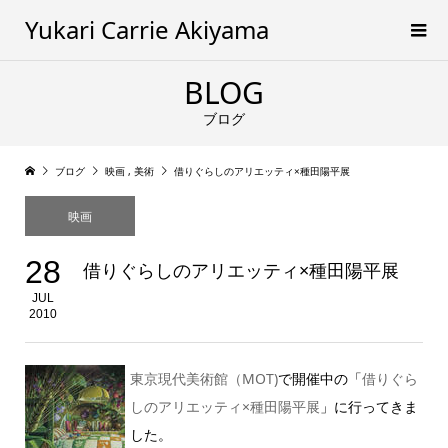
Yukari Carrie Akiyama
BLOG
ブログ
ブログ
映画
,
美術
借りぐらしのアリエッティ×種田陽平展
映画
28
借りぐらしのアリエッティ×種田陽平展
JUL
2010
東京現代美術館（MOT)
で開催中の「
借りぐら
しのアリエッティ×種田陽平展
」に行ってきま
した。