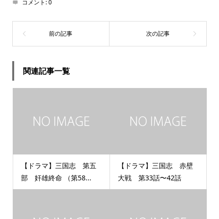
コメント:
0
関連記事一覧
【ドラマ】三国志 第五
【ドラマ】三国志 赤壁
部 奸雄終命 （第58...
大戦 第33話〜42話