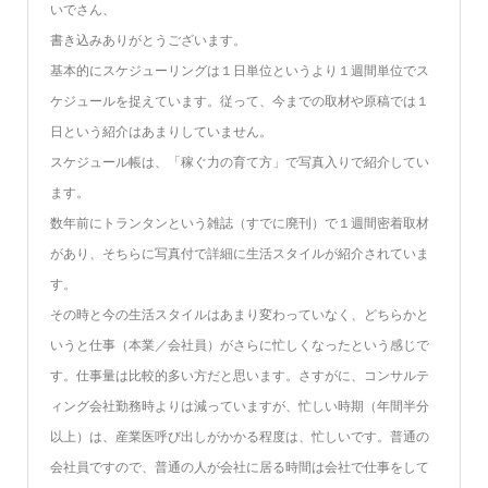
いでさん、
書き込みありがとうございます。
基本的にスケジューリングは１日単位というより１週間単位でス
ケジュールを捉えています。従って、今までの取材や原稿では１
日という紹介はあまりしていません。
スケジュール帳は、「稼ぐ力の育て方」で写真入りで紹介してい
ます。
数年前にトランタンという雑誌（すでに廃刊）で１週間密着取材
があり、そちらに写真付で詳細に生活スタイルが紹介されていま
す。
その時と今の生活スタイルはあまり変わっていなく、どちらかと
いうと仕事（本業／会社員）がさらに忙しくなったという感じで
す。仕事量は比較的多い方だと思います。さすがに、コンサルテ
ィング会社勤務時よりは減っていますが、忙しい時期（年間半分
以上）は、産業医呼び出しがかかる程度は、忙しいです。普通の
会社員ですので、普通の人が会社に居る時間は会社で仕事をして