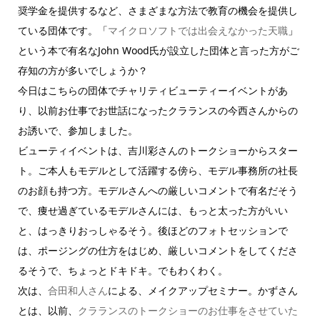
奨学金を提供するなど、さまざまな方法で教育の機会を提供し
ている団体です。「
マイクロソフトでは出会えなかった天職
」
という本で有名なJohn Wood氏が設立した団体と言った方がご
存知の方が多いでしょうか？
今日はこちらの団体でチャリティビューティーイベントがあ
り、以前お仕事でお世話になったクラランスの今西さんからの
お誘いで、参加しました。
ビューティイベントは、吉川彩さんのトークショーからスター
ト。ご本人もモデルとして活躍する傍ら、モデル事務所の社長
のお顔も持つ方。モデルさんへの厳しいコメントで有名だそう
で、痩せ過ぎているモデルさんには、もっと太った方がいい
と、はっきりおっしゃるそう。後ほどのフォトセッションで
は、ポージングの仕方をはじめ、厳しいコメントをしてくださ
るそうで、ちょっとドキドキ。でもわくわく。
次は、
合田和人さん
による、メイクアップセミナー。かずさん
とは、以前、
クラランスのトークショーのお仕事をさせていた