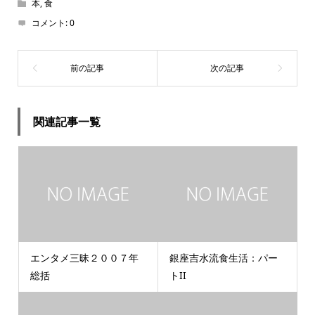
本
,
食
コメント:
0
関連記事一覧
エンタメ三昧２００７年
銀座吉水流食生活：パー
総括
トII