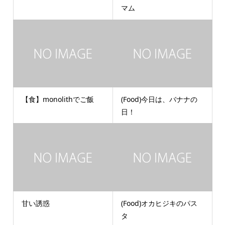
マム
【食】monolithでご飯
(Food)今日は、バナナの
日！
甘い誘惑
(Food)オカヒジキのパス
タ