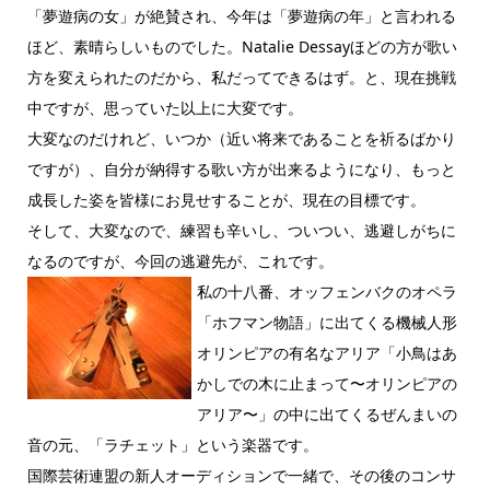
「夢遊病の女」が絶賛され、今年は「夢遊病の年」と言われる
ほど、素晴らしいものでした。Natalie Dessayほどの方が歌い
方を変えられたのだから、私だってできるはず。と、現在挑戦
中ですが、思っていた以上に大変です。
大変なのだけれど、いつか（近い将来であることを祈るばかり
ですが）、自分が納得する歌い方が出来るようになり、もっと
成長した姿を皆様にお見せすることが、現在の目標です。
そして、大変なので、練習も辛いし、ついつい、逃避しがちに
なるのですが、今回の逃避先が、これです。
私の十八番、オッフェンバクのオペラ
「ホフマン物語」に出てくる機械人形
オリンピアの有名なアリア「小鳥はあ
かしでの木に止まって〜オリンピアの
アリア〜」の中に出てくるぜんまいの
音の元、「ラチェット」という楽器です。
国際芸術連盟の新人オーディションで一緒で、その後のコンサ