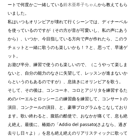
ートで何度かご一緒している
鈴木亜希子ちゃん
から教えてもら
いました。
私はいつもオリンピアが壊れて行くシーンでは、ディナーベル
を使っているのですが（その方が音が可愛いし、私の声にあう
から）、いつか、今目指している方向で声が作れたら、このラ
チェットと一緒に歌うのも楽しいかも！？と、思って、早速ゲ
ット。
お遊び半分、練習で使うのも楽しいので、（こうやって楽しま
ないと、自分の能力のなさに失望して、レッスンが進まないか
らというのもあるのですが）、息抜きにオリンピアを歌う。
そして、その後は、コンコーネ、コロとアジリタを練習するた
めのパーエルとロッシーニの練習曲を練習して、コンサートの
演目、コンクールの演目、と、豪華プログラムをこなしており
ます。歌い終わると、腹筋の酷使で、おなかが痛くて、息も絶
え絶え。最後に、椿姫の「Addio del passato(さよなら、過ぎ
去りし日々よ）」を息も絶え絶えのリアリスティックに歌って