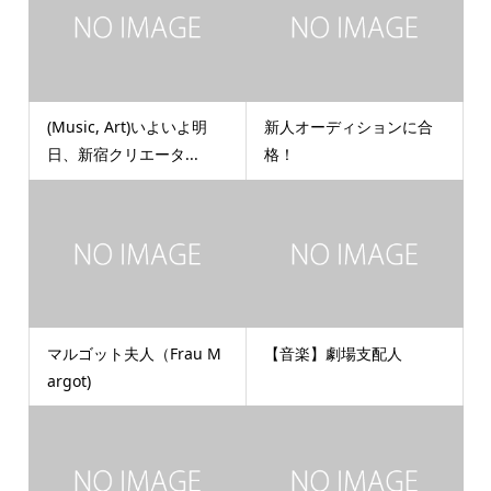
(Music, Art)いよいよ明
新人オーディションに合
日、新宿クリエータ...
格！
マルゴット夫人（Frau M
【音楽】劇場支配人
argot)