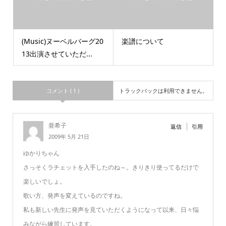
(Music)ヌーベルバーグ20
楽譜について
13出演させていただ...
コメント ( 1 )
トラックバックは利用できません。
亜希子
返信
引用
2009年 5月 21日
ゆかりちゃん
さっそくラチェットを入手したのね～。きりきり使ってるだけで
楽しいでしょ。
歌い方、発声を変えているのですね。
私も新しい先生に発声を見ていただくようになって以来、日々悩
みながら練習しています。