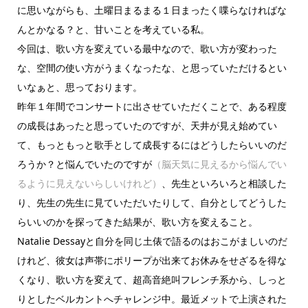
に思いながらも、土曜日まるまる１日まったく喋らなければな
んとかなる？と、甘いことを考えている私。
今回は、歌い方を変えている最中なので、歌い方が変わった
な、空間の使い方がうまくなったな、と思っていただけるとい
いなぁと、思っております。
昨年１年間でコンサートに出させていただくことで、ある程度
の成長はあったと思っていたのですが、天井が見え始めてい
て、もっともっと歌手として成長するにはどうしたらいいのだ
ろうか？と悩んでいたのですが
（脳天気に見えるから悩んでい
るように見えないらしいけれど）
、先生といろいろと相談した
り、先生の先生に見ていただいたりして、自分としてどうした
らいいのかを探ってきた結果が、歌い方を変えること。
Natalie Dessayと自分を同じ土俵で語るのはおこがましいのだ
けれど、彼女は声帯にポリープが出来てお休みをせざるを得な
くなり、歌い方を変えて、超高音絶叫フレンチ系から、しっと
りとしたベルカントへチャレンジ中。最近メットで上演された