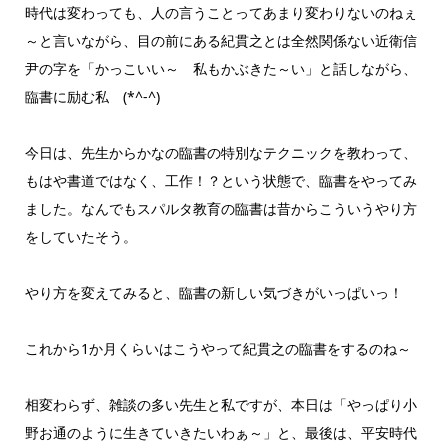
時代は変わっても、人の言うことってあまり変わりないのねぇ
～と言いながら、目の前にある紀貫之とは全然関係ない近衛信
尹の字を「かっこいい～ 私もかぶきた～い」と話しながら、
臨書に励む私 (*^-^)
今日は、先生からかなの臨書の特別なテクニックを教わって、
もはや書道ではなく、工作！？という状態で、臨書をやってみ
ました。なんでもスパルタ教育の臨書は昔からこういうやり方
をしていたそう。
やり方を変えてみると、臨書の新しい気づきがいっぱいっ！
これから1か月くらいはこうやって紀貫之の臨書をするのね～
相変わらず、雑談の多い先生と私ですが、本日は「やっぱり小
野お通のように生きていきたいわぁ～」と、最後は、平安時代