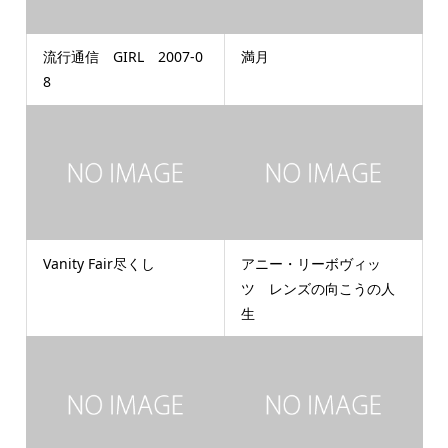
流行通信 GIRL 2007-0
満月
8
Vanity Fair尽くし
アニー・リーボヴィッ
ツ レンズの向こうの人
生