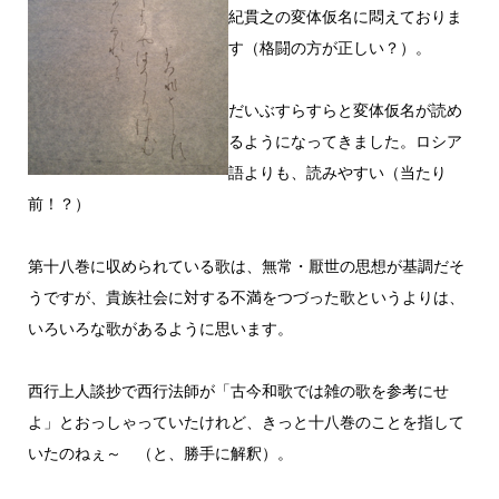
紀貫之の変体仮名に悶えておりま
す（格闘の方が正しい？）。
だいぶすらすらと変体仮名が読め
るようになってきました。ロシア
語よりも、読みやすい（当たり
前！？）
第十八巻に収められている歌は、無常・厭世の思想が基調だそ
うですが、貴族社会に対する不満をつづった歌というよりは、
いろいろな歌があるように思います。
西行上人談
抄で
西行法師が「古今和歌では雑の歌を参考にせ
よ」とおっしゃっていたけれど、きっと十八巻のことを指して
いたのねぇ～ （と、勝手に解釈）。