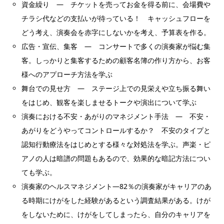
資金繰り ― チケットを売ってお金を得る前に、会場費や
チラシ代などの支払いが待っている！ キャッシュフローを
どう考え、演奏会を赤字にしないかを考え、予算表を作る。
広告・宣伝、集客 ― コンサートで多くの演奏家が悩む集
客。しっかりと集客するための顧客名簿の作り方から、お客
様へのアプローチ方法を学ぶ
舞台での見せ方 ― ステージ上での見栄えや立ち振る舞い
をはじめ、観客を楽しませるトークや演出について学ぶ
演奏における不安・あがりのマネジメント手法 ― 不安・
あがりをどうやってコントロールするか？ 不安のタイプと
認知行動療法をはじめとする様々な対処法を学ぶ。声楽・ピ
アノの人は暗譜の問題もあるので、効果的な暗記方法につい
ても学ぶ。
演奏家のヘルスマネジメント―82％の演奏家がキャリアのあ
る時期にけがをした経験があるという調査結果がある。けが
をしないために、けがをしてしまったら、自分のキャリアを