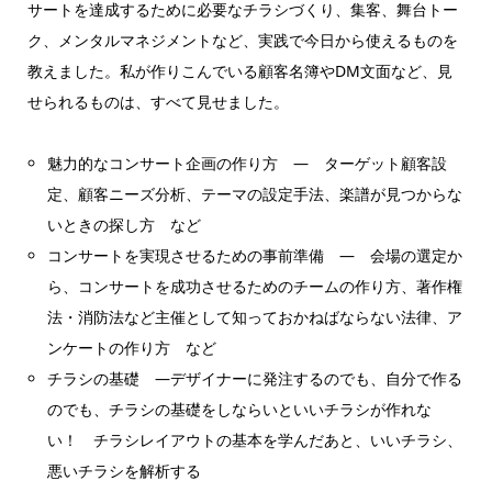
サートを達成するために必要なチラシづくり、集客、舞台トー
ク、メンタルマネジメントなど、実践で今日から使えるものを
教えました。私が作りこんでいる顧客名簿やDM文面など、見
せられるものは、すべて見せました。
魅力的なコンサート企画の作り方 ― ターゲット顧客設
定、顧客ニーズ分析、テーマの設定手法、楽譜が見つからな
いときの探し方 など
コンサートを実現させるための事前準備 ― 会場の選定か
ら、コンサートを成功させるためのチームの作り方、著作権
法・消防法など主催として知っておかねばならない法律、ア
ンケートの作り方 など
チラシの基礎 ―デザイナーに発注するのでも、自分で作る
のでも、チラシの基礎をしならいといいチラシが作れな
い！ チラシレイアウトの基本を学んだあと、いいチラシ、
悪いチラシを解析する