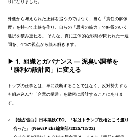
りになりました。
外側から与えられた正解を追うのではなく、自ら「責任の解像
度」を持って土俵を作り、自らの「思考の筋力」で納得のいく
選択を積み重ねる。 そんな、真に主体的な戦略が問われた一週
間を、4つの視点から読み解きます。
▶ 1.
組織とガバナンス — 泥臭い調整を
「勝利の設計図」に変える
トップの仕事とは、単に決断することではなく、反対勢力すら
も組み込んだ「合意の構造」を緻密に設計することにありま
す。
【独占告白】日本製鉄CEO、「私はトランプ政権とこう渡り
合った」 (NewsPicks編集部/2025/12/22)
今井会長が明かした交渉の舞台裏は、まさに「責任の解像