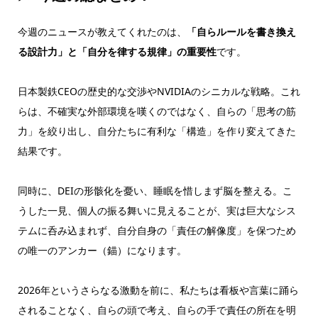
今週のニュースが教えてくれたのは、
「自らルールを書き換え
る設計力」と「自分を律する規律」の重要性
です。
日本製鉄CEOの歴史的な交渉やNVIDIAのシニカルな戦略。これ
らは、不確実な外部環境を嘆くのではなく、自らの「思考の筋
力」を絞り出し、自分たちに有利な「構造」を作り変えてきた
結果です。
同時に、DEIの形骸化を憂い、睡眠を惜しまず脳を整える。こ
うした一見、個人の振る舞いに見えることが、実は巨大なシス
テムに呑み込まれず、自分自身の「責任の解像度」を保つため
の唯一のアンカー（錨）になります。
2026年というさらなる激動を前に、私たちは看板や言葉に踊ら
されることなく、自らの頭で考え、自らの手で責任の所在を明