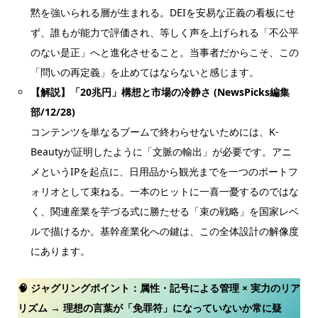
黙を強いられる層が生まれる。DEIを安易な正義の看板にせ
ず、誰もが能力で評価され、等しく声を上げられる「不公平
のない是正」へと進化させること。当事者だからこそ、この
「問いの再定義」を止めてはならないと感じます。
【解説】「20兆円」構想と市場の冷静さ (NewsPicks編集
部/12/28)
コンテンツを単なるブームで終わらせないためには、K-
Beautyが証明したように「文脈の輸出」が必要です。アニ
メというIPを起点に、日用品から観光までを一つのポートフ
ォリオとして束ねる。一本のヒットに一喜一憂するのではな
く、関連産業を芋づる式に勝たせる「束の戦略」を国家レベ
ルで描けるか。基幹産業化への鍵は、この全体設計の解像度
にあります。
🧠 ジャグリングポイント：
属性・記号による管理 × 実力のリア
リズム → 理想の言葉が「免罪符」になっていないか常に疑