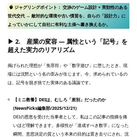
🧠 ジャグリングポイント：
交渉のゲーム設計 × 実効性のある
世代交代 → 敵対的な環境や古い慣習を、自らの「設計力」に
よっていかにして自社に有利な土俵へ書き換えるか。
▶ 2.
産業の変容 — 属性という「記号」を
超えた実力のリアリズム
掲げられた理想が「免罪符」や「数字遊び」に堕したとき、現
場には沈黙という名の歪みが生じます。今、求められているの
は、記号を脱ぎ捨てた実体のある議論です。
【ミニ教養】DEIは、むしろ「差別」だったのか
(NewsPicks編集部/2025/12/21)
DEIの恩恵を受けた当事者として、私はこの記事の指摘を痛
いほど理解できます。多様性が「達成すべき数字」になった
瞬間、意思決定の質という本来の目的は置き去りにされ、沈