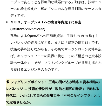
ープンであることを戦略的な武器にする」動きは、技術ニュ
ースの枠を超えた、極めてシニカルな経営判断のケーススタ
ディです。
ＳＢＧ、オープンＡＩへの出資年内完了に奔走
(Reuters/2025/12/22)
孫氏によるOpenAIへの巨額出資は、手持ちの Arm 株すら
レバレッジの道具に変える、まさに「資本の総力戦」です。
技術の夢を語りながらも、その裏でマージンローンの枠を広
げ、キャッシュフローの限界に挑む。この「構想力と資本設
計の一体化」こそが、ソフトバンクグループが世界を揺さぶ
り続けるエンジンそのものです。
🧠 ジャグリングポイント：
王者の囲い込み戦略 × 資本構造の
レバレッジ → 技術的優位性が「政治と顧客の離反」で崩れる
時代に、いかにして自らの影響力を「不可欠なインフラ」とし
て定着させるか。