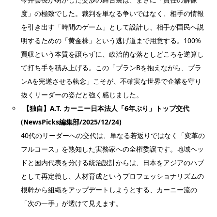
度」の極致でした。裁判を単なる争いではなく、相手の情報
を引き出す「時間のゲーム」として設計し、相手が国民へ説
明するための「黄金株」という逃げ道まで用意する。100%
買収という本質を譲らずに、政治的な落としどころを逆算し
て打ち手を積み上げる。この「プランBを抱えながら、プラ
ンAを完遂させる執念」こそが、不確実な世界で企業を守り
抜くリーダーの姿だと強く感じました。
【独自】A.T. カーニー日本法人「6年ぶり」トップ交代
(NewsPicks編集部/2025/12/24)
40代のリーダーへの交代は、単なる若返りではなく「変革の
フルコース」を熟知した実務家への全権委譲です。地域ヘッ
ドと国内代表を分ける統治設計からは、日本をアジアのハブ
として再定義し、人材育成というプロフェッショナリズムの
根幹から組織をアップデートしようとする、カーニー流の
「次の一手」が透けて見えます。