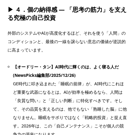
▶ ４．
個の納得感 — 「思考の筋力」を支え
る究極の自己投資
外部のシステムやAIが高度化するほど、それを使う「人間」の
コンディションと、最後の一線を譲らない意志の価値が逆説的
に高まっています。
【オードリー・タン】AI時代に輝くのは、よく寝る人だ
(NewsPicks編集部/2025/12/26)
GE時代に叩き込まれた「睡眠の規律」が、AI時代にこれほ
ど重要な武器になるとは。AIが効率を極めるなら、人間は
「良質な問い」と「正しい判断」に特化すべきです。そし
て、その品質を支えるのは、他でもない「熟睡した脳」に他
なりません。睡眠をサボりではなく「戦略的投資」と捉え直
す。2026年は、この「自己メンテナンス」こそが個人の競
争力の源泉になります。