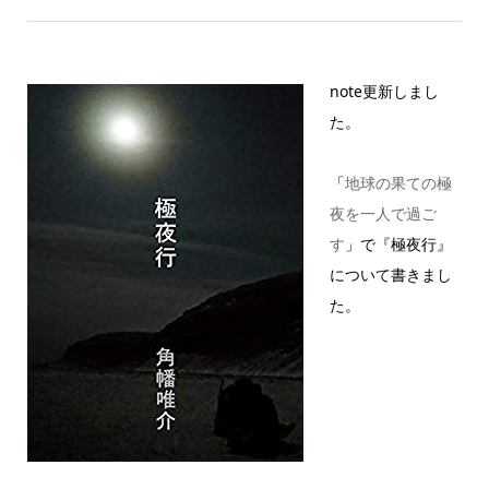
note更新しまし
た。
「
地球の果ての極
夜を一人で過ご
す
」で『極夜行』
について書きまし
た。