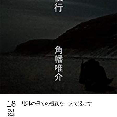
18
地球の果ての極夜を一人で過ごす
OCT
2018