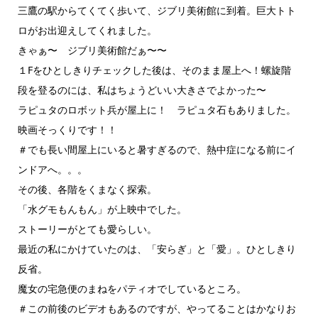
三鷹の駅からてくてく歩いて、ジブリ美術館に到着。巨大トト
ロがお出迎えしてくれました。
きゃぁ〜 ジブリ美術館だぁ〜〜
１Fをひとしきりチェックした後は、そのまま屋上へ！螺旋階
段を登るのには、私はちょうどいい大きさでよかった〜
ラピュタのロボット兵が屋上に！ ラピュタ石もありました。
映画そっくりです！！
＃でも長い間屋上にいると暑すぎるので、熱中症になる前にイ
ンドアへ。。。
その後、各階をくまなく探索。
「水グモもんもん」が上映中でした。
ストーリーがとても愛らしい。
最近の私にかけていたのは、「安らぎ」と「愛」。ひとしきり
反省。
魔女の宅急便のまねをパティオでしているところ。
＃この前後のビデオもあるのですが、やってることはかなりお