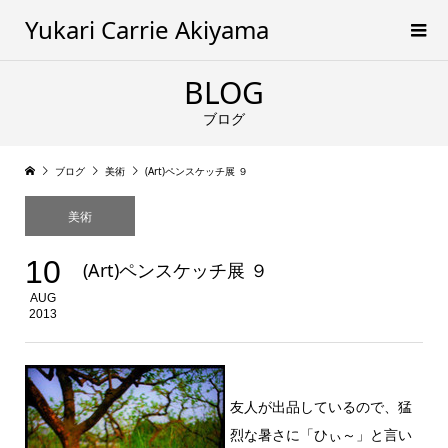
Yukari Carrie Akiyama
BLOG
ブログ
ブログ
美術
(Art)ペンスケッチ展 ９
美術
10
(Art)ペンスケッチ展 ９
AUG
2013
友人が出品しているので、猛
烈な暑さに「ひぃ～」と言い