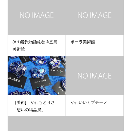
(Art)源氏物語絵巻＠五島
ポーラ美術館
美術館
［美術] かわもとりさ
かわいいカプチーノ
「想いの結晶展」