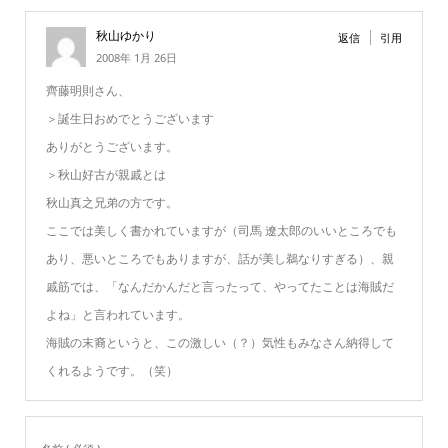
秋山ゆかり
返信
引用
2008年 1月 26日
齊藤明則さん、
＞誕生日おめでとうございます
ありがとうございます。
＞秋山好古が親戚とは
秋山真之兄弟の方です。
ここでは美しく書かれていますが（司馬 遼太郎のいいところでも
あり、悪いところでもありますが、話が美し鵜なりすぎる）、親
戚筋では、「なんだかんだと言ったって、やってたことは海賊だ
よね」と言われています。
海賊の末裔というと、この激しい（？）気性もみなさん納得して
くれるようです。（笑）