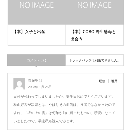
【本】女子と出産
【本】COBO 野生酵母と
出会う
コメント ( 2 )
トラックバックは利用できません。
齊藤明則
返信
引用
2008年 1月 26日
日付が替わってしまいましたが、誕生日おめでとうございます。
秋山好古が親戚とは、やはりその血筋は、只者ではなかったので
すね。「坂の上の雲」は何年か前に買ったものの、積読になって
いましたので、早速私も読んでみます。