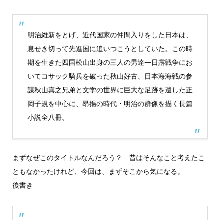
明治維新をとげ、近代国家の仲間入りをした日本は、
息せき切って先進国に追いつこうとしていた。この時
期を生きた四国松山出身の三人の男達―日露戦争にお
いてコサック騎兵を破った秋山好古、日本海海戦の参
謀秋山真之兄弟と文学の世界に巨大な足跡を遺した正
岡子規を中心に、昂揚の時代・明治の群像を描く長篇
小説全八冊。
まずなぜこのタイトルなんだろう？ 昔はそんなこと考えたこ
ともなかったけれど、今回は、まずそこから気になる。
後書き