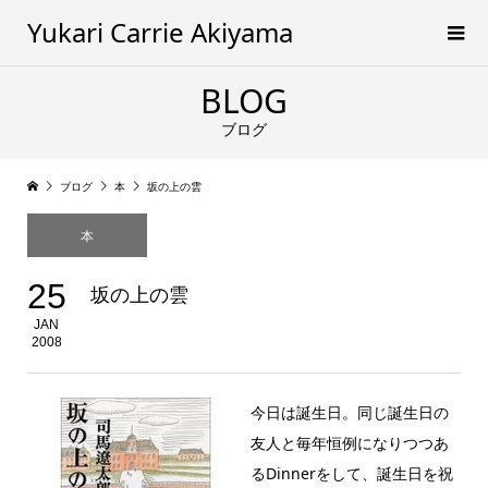
Yukari Carrie Akiyama
BLOG
ブログ
ブログ
本
坂の上の雲
本
25
坂の上の雲
JAN
2008
今日は誕生日。同じ誕生日の
友人と毎年恒例になりつつあ
るDinnerをして、誕生日を祝