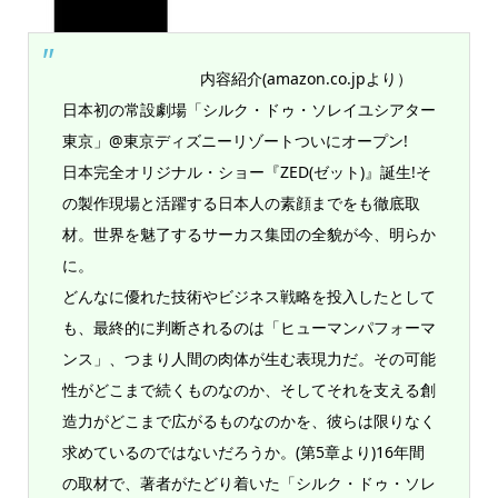
内容紹介(amazon.co.jpより）
日本初の常設劇場「シルク・ドゥ・ソレイユシアター
東京」@東京ディズニーリゾートついにオープン!
日本完全オリジナル・ショー『ZED(ゼット)』誕生!そ
の製作現場と活躍する日本人の素顔までをも徹底取
材。世界を魅了するサーカス集団の全貌が今、明らか
に。
どんなに優れた技術やビジネス戦略を投入したとして
も、最終的に判断されるのは「ヒューマンパフォーマ
ンス」、つまり人間の肉体が生む表現力だ。その可能
性がどこまで続くものなのか、そしてそれを支える創
造力がどこまで広がるものなのかを、彼らは限りなく
求めているのではないだろうか。(第5章より)16年間
の取材で、著者がたどり着いた「シルク・ドゥ・ソレ