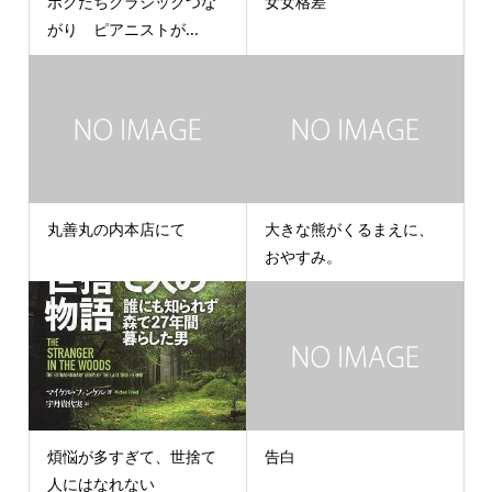
ボクたちクラシックつな
女女格差
がり ピアニストが...
丸善丸の内本店にて
大きな熊がくるまえに、
おやすみ。
煩悩が多すぎて、世捨て
告白
人にはなれない