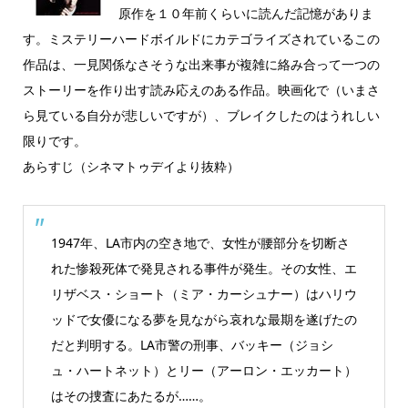
原作を１０年前くらいに読んだ記憶がありま
す。ミステリーハードボイルドにカテゴライズされているこの
作品は、一見関係なさそうな出来事が複雑に絡み合って一つの
ストーリーを作り出す読み応えのある作品。映画化で（いまさ
ら見ている自分が悲しいですが）、ブレイクしたのはうれしい
限りです。
あらすじ（シネマトゥデイより抜粋）
1947年、LA市内の空き地で、女性が腰部分を切断さ
れた惨殺死体で発見される事件が発生。その女性、エ
リザベス・ショート（ミア・カーシュナー）はハリウ
ッドで女優になる夢を見ながら哀れな最期を遂げたの
だと判明する。LA市警の刑事、バッキー（ジョシ
ュ・ハートネット）とリー（アーロン・エッカート）
はその捜査にあたるが……。