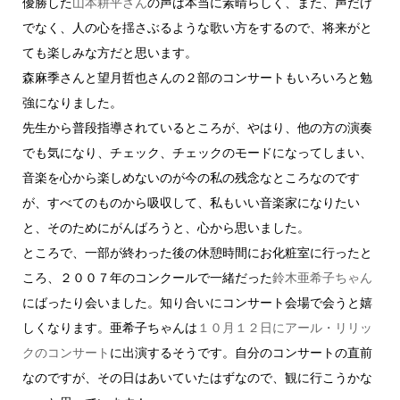
優勝した
山本耕平さん
の声は本当に素晴らしく、また、声だけ
でなく、人の心を揺さぶるような歌い方をするので、将来がと
ても楽しみな方だと思います。
森麻季さんと望月哲也さんの２部のコンサートもいろいろと勉
強になりました。
先生から普段指導されているところが、やはり、他の方の演奏
でも気になり、チェック、チェックのモードになってしまい、
音楽を心から楽しめないのが今の私の残念なところなのです
が、すべてのものから吸収して、私もいい音楽家になりたい
と、そのためにがんばろうと、心から思いました。
ところで、一部が終わった後の休憩時間にお化粧室に行ったと
ころ、２００７年のコンクールで一緒だった
鈴木亜希子ちゃん
にばったり会いました。知り合いにコンサート会場で会うと嬉
しくなります。亜希子ちゃんは
１０月１２日にアール・リリッ
クのコンサート
に出演するそうです。自分のコンサートの直前
なのですが、その日はあいていたはずなので、観に行こうかな