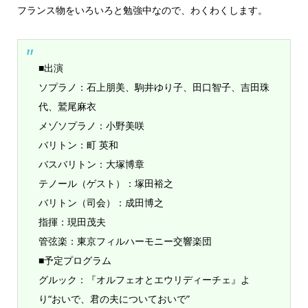
フランス物をいろいろと勉強中なので、わくわくします。
■出演
ソプラノ：石上朋美、駒井ゆり子、田口智子、吉田珠
代、鷲尾麻衣
メゾソプラノ：小野美咲
バリトン：町 英和
バスバリトン：大塚博章
テノール（ゲスト）：塚田裕之
バリトン（司会）：成田博之
指揮：現田茂夫
管弦楽：東京フィルハーモニー交響楽団
■予定プログラム
グルック：『オルフェオとエウリディーチェ』よ
り“おいで、君の夫についておいで”