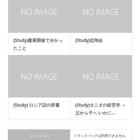
(Study)書展開催で分かっ
(Study)志翔会
たこと
(Study) ロシア語の辞書
(Study)タニタの経営学 ～
父から子へ いかに...
コメント ( 0 )
トラックバックは利用できません。