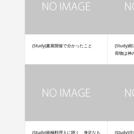
(Study)書展開催で分かったこと
(Stud
荷物は神
(Study)南極料理人に聴く 身近なも
(Study