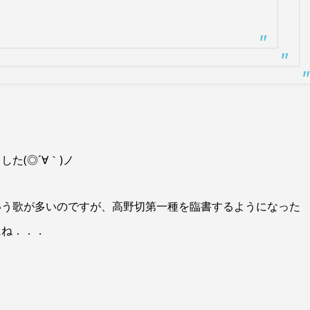
た(◎´∀｀)ノ
いう歌が多いのですが、高野切第一種を臨書するようになった
にね．．．