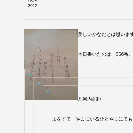
NOV
2012
美しいかなだとは思いま
本日書いたのは、956番
凡河内躬恒
よをすてゝやまにいるひとやまにても