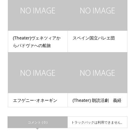
(Theater)ヴェネツィアか
スペイン国立バレエ団
らパドヴァへの船旅
エフゲニー･オネーギン
(Theater) 朗読活劇 義経
コメント ( 0 )
トラックバックは利用できません。