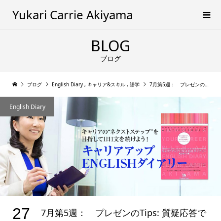
Yukari Carrie Akiyama
BLOG
ブログ
ブログ
English Diary
,
キャリア&スキル
,
語学
7月第5週： プレゼンのTips: 質疑応答では具体的な事例を紹介する
English Diary
27
7月第5週： プレゼンのTips: 質疑応答で