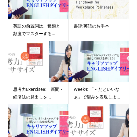
英語の前置詞は、種類と
書評:英語のお手本
頻度でマスターする...
思考力Exercise8: 新聞・
Week4: 「～だといいな
経済誌の見出しを...
ぁ」で望みを表現しよ...