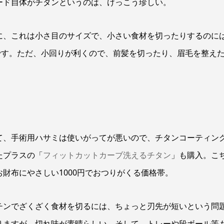
ード自体がチタンというのは、けっこう珍しい。
とに、これは小さ目のサイズで、小さい食材を切ったりするのに
です。ただ、小回りが利くので、前髪を切ったり、眉毛を整え
て、手術用ハサミは使いがってが悪いので、チタンコーティン
たプラスの「
フィットカットカーブ洗えるチタン
」も購入。こ
お財布にやさしい1000円でおつりがくる価格帯。
チンでざくざく食材を切るには、ちょっと刃先が短いという問
りますが、切れ味が素晴らしい。そして、トレーや段ボール等