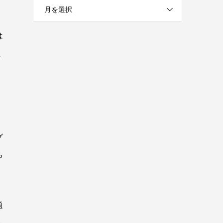
月を選択
は
た
グ
ち
題
も