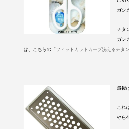
ガシ
チタ
ガン
は、こちらの「
フィットカットカーブ洗えるチタ
最
後
これ
やら