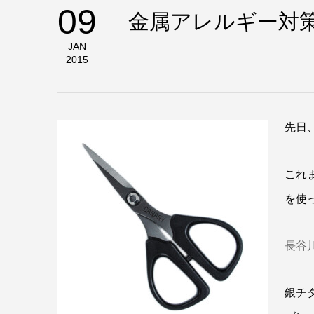
09
金属アレルギー対
JAN
2015
先日
これ
を使
長谷
銀チ