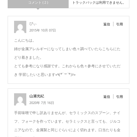
コメント ( 2 )
トラックバックは利用できません。
ぴぃ
返信
引用
2015年 10月 07日
こんにちは。
姉が金属アレルギーになってしまい色々調べていたらこちらにた
どり着きました。
とても参考になり感謝です。これからも色々参考にさせていただ
き 学習したいと思います«٩(*´ ꒳ `*)۶»
山瀬光紀
返信
引用
2020年 7月 16日
手前味噌で申し訳ありませんが、セラミックスのスプーン、ナイ
フ、フォークを作っています。セラミックスと言っても、ジルコ
ニアなので、金属製と同じぐらいによく切れます。口当たりも金