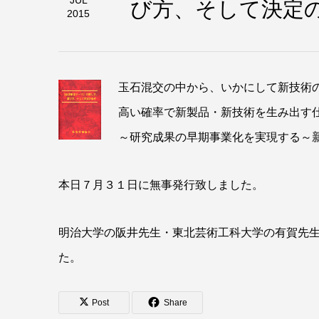
び方、そして決
JUL
2015
玉石混交の中から、いかにして新技術
高い確率で新製品・新技術を生み出す
～研究成果の早期事業化を実現する～
本日７月３１日に無事発行致しました。
明治大学の阪井先生・東北芸術工科大学の有賀先
た。
Post
Share