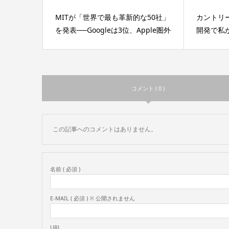
MITが「世界で最も革新的な50社」
カントリ
を発表──Googleは3位、Apple圏外
開発で私が
コメント ( 0 )
この記事へのコメントはありません。
名前 ( 必須 )
E-MAIL ( 必須 ) ※ 公開されません
URL