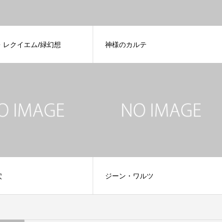
・レクイエム/緑幻想
神様のカルテ
 穴
ジーン・ワルツ