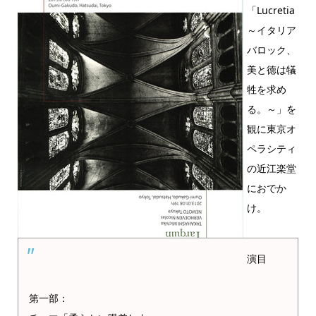
「Lucretia
～イタリア
バロック、
美と徳は犠
牲を求め
る。～」を
観に東京オ
ペラシティ
の近江楽堂
におでか
け。
演目
第一部：