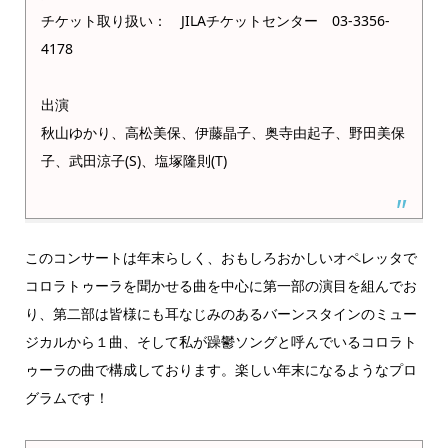
チケット取り扱い： JILAチケットセンター 03-3356-
4178
出演
秋山ゆかり、高松美保、伊藤晶子、奥寺由起子、野田美保
子、武田涼子(S)、塩塚隆則(T)
このコンサートは年末らしく、おもしろおかしいオペレッタで
コロラトゥーラを聞かせる曲を中心に第一部の演目を組んでお
り、第二部は皆様にも耳なじみのあるバーンスタインのミュー
ジカルから１曲、そして私が躁鬱ソングと呼んでいるコロラト
ゥーラの曲で構成しております。楽しい年末になるようなプロ
グラムです！