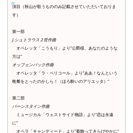
演目（秋山が歌うもののみ記載させていただいておりま
す）
第一部
J.シュトラウス２世作曲
オペレッタ「こうもり」より”公爵様、あなたのような
方は”
オッフェンバック作曲
オペレッタ「ラ・ペリコール」より”ああ！なんという
晩餐をとったのかしら！（ほろ酔いのアリエッタ）”
第二部
バーンスタイン作曲
ミュージカル「ウェストサイド物語」より”恋は永遠
に”
オペラ「キャンディード」より”着飾ってきらびやかに”