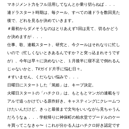
マネジメント力をフル活用してなんとか乗り切らねば．．．
連ドラスタート時期は、毎クール、すべての連ドラを数回見た
後で、どれを見るか決めていきます。
＃最初からダメそうなのはとりあえず1回は見て、切るかどう
か決めますが．．．
仕事、歌、連載スタート、研究と、今クールはそれなりに忙し
いので（忙しくないときあるんですか？と突っ込まれそうです
が）、今年は早々に決めないと、１月後半に寝不足で倒れるん
じゃないかと、TVガイド片手に悩む日々。
＃すいません、くだらない悩みで．．．
日曜日にスタートした「篤姫」は、キープ決定。
火曜日スタートの「ハチクロ」は、もともとマンガの連載をリ
アルで追っかけている原作好き。キャスティングにクレームつ
けたいんだけど、きっと最後まで文句をいいながら見ちゃうん
だろうなぁ．．．学校帰りに神保町の柏水堂でプードルのケー
キ買ってこなきゃ〜（これが分かる人はハチクロ好き認定です