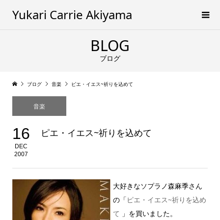
Yukari Carrie Akiyama
BLOG
ブログ
ブログ
音楽
ピエ・イエス~祈りを込めて
音楽
16
ピエ・イエス~祈りを込めて
DEC
2007
大好きなソプラノ森麻季さん
の「
ピエ・イエス~祈りを込め
て
」を買いました。