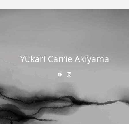
Yukari Carrie Akiyama