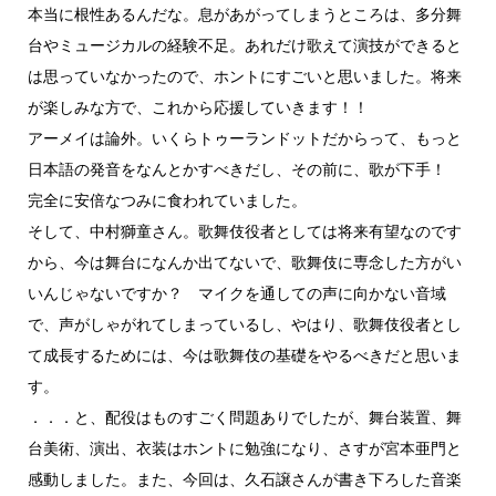
本当に根性あるんだな。息があがってしまうところは、多分舞
台やミュージカルの経験不足。あれだけ歌えて演技ができると
は思っていなかったので、ホントにすごいと思いました。将来
が楽しみな方で、これから応援していきます！！
アーメイは論外。いくらトゥーランドットだからって、もっと
日本語の発音をなんとかすべきだし、その前に、歌が下手！
完全に安倍なつみに食われていました。
そして、中村獅童さん。歌舞伎役者としては将来有望なのです
から、今は舞台になんか出てないで、歌舞伎に専念した方がい
いんじゃないですか？ マイクを通しての声に向かない音域
で、声がしゃがれてしまっているし、やはり、歌舞伎役者とし
て成長するためには、今は歌舞伎の基礎をやるべきだと思いま
す。
．．．と、配役はものすごく問題ありでしたが、舞台装置、舞
台美術、演出、衣装はホントに勉強になり、さすが宮本亜門と
感動しました。また、今回は、久石譲さんが書き下ろした音楽