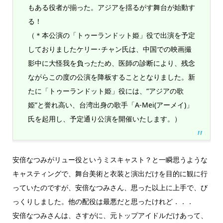
もある役者が揃った。アジアを揺るがす舞台が始動す
る！
（＊本公演の「トゥーランドット姫」役で出演を予定
しておりましたケリー･チャン氏は、中国での映画撮
影中に大怪我を負ったため、医師の診断により、残念
ながらこの度の公演を降板することとなりました。新
たに「トゥーランドット姫」役には、“アジアの歌
姫”と誉れ高い、台湾出身の歌手「A-Mei(アーメイ)」
氏を起用し、予定通り公演を開催いたします。）
安倍なつみがリュー役というミスキャスト？と一瞬思うような
キャスティングで、舞台美術と衣装と演出だけを目的に観に行
っていたのですが、安倍なつみさん、思った以上に上手で、び
っくりしました。他の配役は最悪だと思ったけれど．．．
安倍なつみさんは、さすがに、元トップアイドルだけあって、