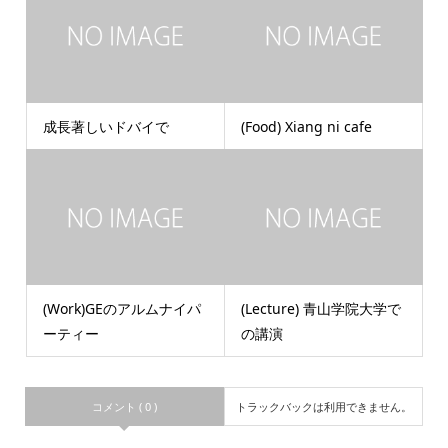
成長著しいドバイで
(Food) Xiang ni cafe
(Work)GEのアルムナイパ
(Lecture) 青山学院大学で
ーティー
の講演
コメント ( 0 )
トラックバックは利用できません。