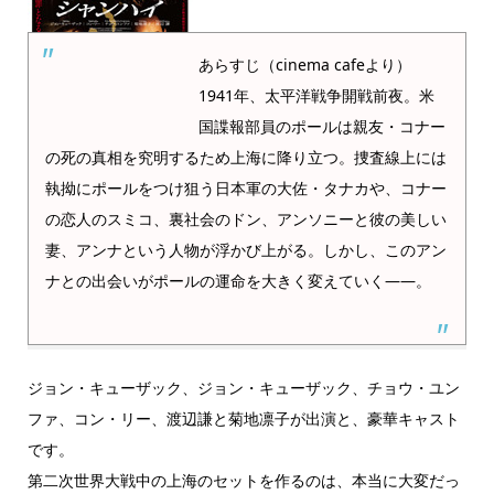
あらすじ（cinema cafeより）
1941年、太平洋戦争開戦前夜。米
国諜報部員のポールは親友・コナー
の死の真相を究明するため上海に降り立つ。捜査線上には
執拗にポールをつけ狙う日本軍の大佐・タナカや、コナー
の恋人のスミコ、裏社会のドン、アンソニーと彼の美しい
妻、アンナという人物が浮かび上がる。しかし、このアン
ナとの出会いがポールの運命を大きく変えていく――。
ジョン・キューザック、ジョン・キューザック、チョウ・ユン
ファ、コン・リー、渡辺謙と菊地凛子が出演と、豪華キャスト
です。
第二次世界大戦中の上海のセットを作るのは、本当に大変だっ