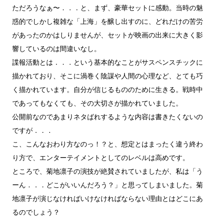
ただろうなぁ〜．．．と、まず、豪華セットに感動。当時の魅
惑的でしかし複雑な「上海」を醸し出すのに、どれだけの苦労
があったのかはしりませんが、セットが映画の出来に大きく影
響しているのは間違いなし。
諜報活動とは．．．という基本的なことがサスペンスチックに
描かれており、そこに渦巻く陰謀や人間の心理など、とても巧
く描かれています。自分が信じるもののために生きる。戦時中
であってもなくても、その大切さが描かれていました。
公開前なのであまりネタばれするような内容は書きたくないの
ですが．．．
こ、こんなおわり方なのっ！？と、想定とはまったく違う終わ
り方で、エンターテイメントとしてのレベルは高めです。
ところで、菊地凛子の演技が絶賛されていましたが、私は「う
ーん．．．どこがいいんだろう？」と思ってしまいました。菊
地凛子が演じなければいけなければならない理由とはどこにあ
るのでしょう？