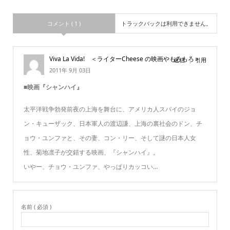
コメント ( 1 )
トラックバックは利用できません。
Viva La Vida! ＜ライターCheese の映画やもろもろ＞
返信
引用
2011年 9月 03日
■映画『シャンハイ』
太平洋戦争勃発前夜の上海を舞台に、アメリカ人スパイのジョ
ン・キューザック、日本軍人の渡辺謙、上海の裏社会のドン、チ
ョウ・ユンファと、その妻、コン・リー、そして謎の日本人女
性、菊地凛子が交錯する映画、『シャンハイ』。
いやー、チョウ・ユンファ、やっぱりカッコい…
名前 ( 必須 )