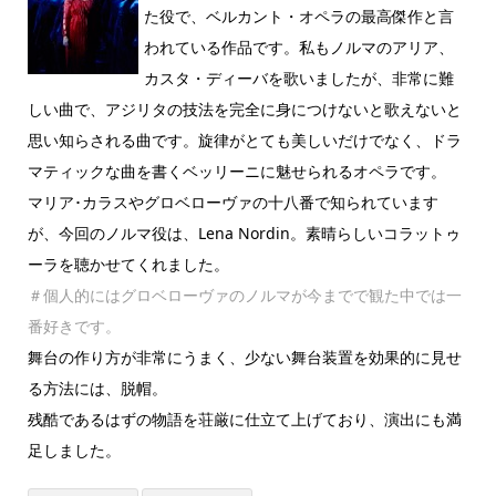
た役で、ベルカント・オペラの最高傑作と言
われている作品です。私もノルマのアリア、
カスタ・ディーバを歌いましたが、非常に難
しい曲で、アジリタの技法を完全に身につけないと歌えないと
思い知らされる曲です。旋律がとても美しいだけでなく、ドラ
マティックな曲を書くベッリーニに魅せられるオペラです。
マリア･カラスやグロベローヴァの十八番で知られています
が、今回のノルマ役は、Lena Nordin。素晴らしいコラットゥ
ーラを聴かせてくれました。
＃個人的にはグロベローヴァのノルマが今までで観た中では一
番好きです。
舞台の作り方が非常にうまく、少ない舞台装置を効果的に見せ
る方法には、脱帽。
残酷であるはずの物語を荘厳に仕立て上げており、演出にも満
足しました。