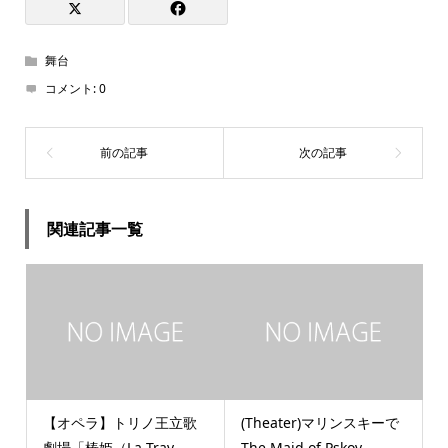
舞台
コメント:
0
関連記事一覧
【オペラ】トリノ王立歌
(Theater)マリンスキーで
劇場「椿姫（La Trav...
The Maid of Pskov...