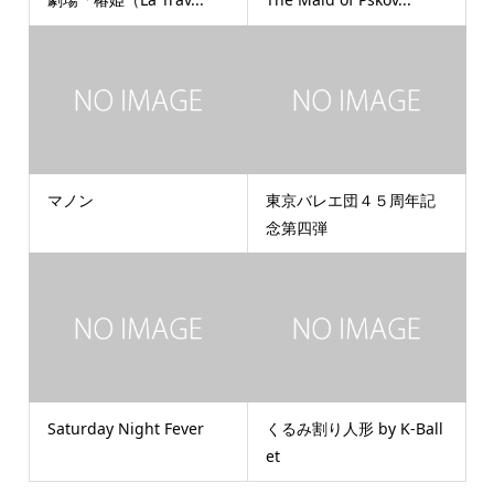
マノン
東京バレエ団４５周年記
念第四弾
Saturday Night Fever
くるみ割り人形 by K-Ball
et