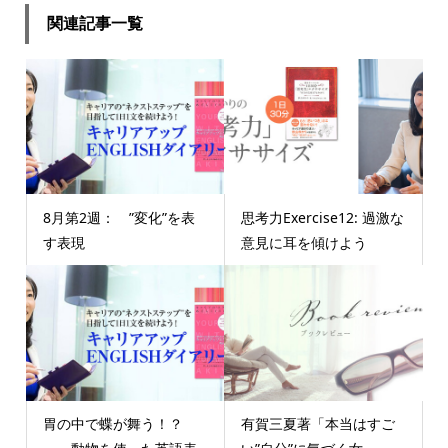
関連記事一覧
8月第2週： ”変化”を表
思考力Exercise12: 過激な
す表現
意見に耳を傾けよう
胃の中で蝶が舞う！？
有賀三夏著「本当はすご