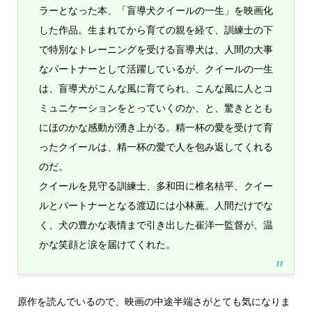
ラーとなった本、「盲導犬クイールの一生」を映画化
した作品。生まれてから育ての親を経て、訓練士の下
で特別なトレーニングを受ける盲導犬は、人間の大事
なパートナーとして活躍しているが、クイールの一生
は、盲導犬がこんな風に育てられ、こんな風に人とコ
ミュニケーションをとっていくのか、と、驚きととも
にほのかな感動が湧き上がる。精一杯の愛を受けて育
ったクイールは、精一杯の愛で人を包み返してくれる
のだ。
クイールを見守る訓練士、多和田に椎名桔平、クイー
ルとパートナーとなる渡辺には小林薫。人間だけでな
く、犬の豊かな表情まで引き出した崔洋一監督が、温
かな笑顔と涙を届けてくれた。
原作を読んでいるので、映画の中途半端さがとても気になりま