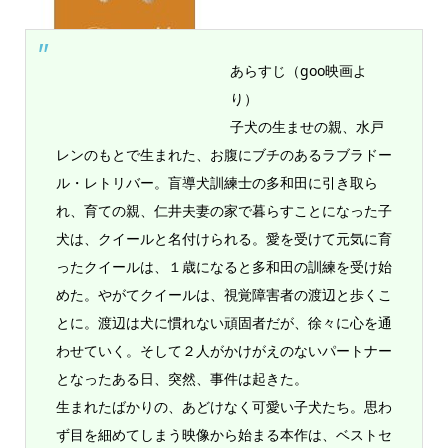
あらすじ（goo映画よ
り）
子犬の生ませの親、水戸
レンのもとで生まれた、お腹にブチのあるラブラドー
ル・レトリバー。盲導犬訓練士の多和田に引き取ら
れ、育ての親、仁井夫妻の家で暮らすことになった子
犬は、クイールと名付けられる。愛を受けて元気に育
ったクイールは、１歳になると多和田の訓練を受け始
めた。やがてクイールは、視覚障害者の渡辺と歩くこ
とに。渡辺は犬に慣れない頑固者だが、徐々に心を通
わせていく。そして２人がかけがえのないパートナー
となったある日、突然、事件は起きた。
生まれたばかりの、あどけなく可愛い子犬たち。思わ
ず目を細めてしまう映像から始まる本作は、ベストセ