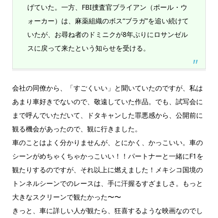
げていた。一方、FBI捜査官ブライアン（ポール・ウ
ォーカー）は、麻薬組織のボス“ブラガ”を追い続けて
いたが、お尋ね者のドミニクが8年ぶりにロサンゼル
スに戻って来たという知らせを受ける。
会社の同僚から、「すごくいい」と聞いていたのですが、私は
あまり車好きでないので、敬遠していた作品。でも、試写会に
まで呼んでいただいて、ドタキャンした罪悪感から、公開前に
観る機会があったので、観に行きました。
車のことはよく分かりませんが、とにかく、かっこいい。車の
シーンがめちゃくちゃかっこいい！！パートナーと一緒にF1を
観たりするのですが、それ以上に燃えました！メキシコ国境の
トンネルシーンでのレースは、手に汗握るすざましさ。もっと
大きなスクリーンで観たかった〜〜
きっと、車に詳しい人が観たら、狂喜するような映画なのでし