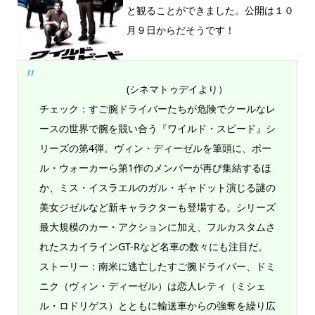
と観ることができました。公開は１０
月９日からだそうです！
(シネマトゥデイより）
チェック：すご腕ドライバーたちが危険でクールなレ
ースの世界で腕を競い合う『ワイルド・スピード』シ
リーズの第4弾。ヴィン・ディーゼルを筆頭に、ポー
ル・ウォーカーら第1作のメンバーが再び集結するほ
か、ミス・イスラエルのガル・ギャドット演じる謎の
美女ジゼルなど新キャラクターも登場する。シリーズ
最大規模のカー・アクションに加え、フルカスタムさ
れたスカイラインGT-Rなど名車の数々にも注目だ。
ストーリー：南米に逃亡したすご腕ドライバー、ドミ
ニク（ヴィン・ディーゼル）は恋人レティ（ミシェ
ル・ロドリゲス）とともに輸送車からの強奪を繰り広