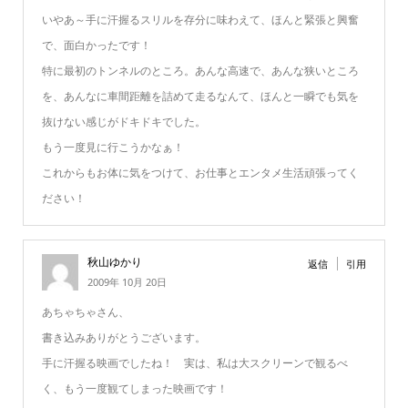
いやあ～手に汗握るスリルを存分に味わえて、ほんと緊張と興奮
で、面白かったです！
特に最初のトンネルのところ。あんな高速で、あんな狭いところ
を、あんなに車間距離を詰めて走るなんて、ほんと一瞬でも気を
抜けない感じがドキドキでした。
もう一度見に行こうかなぁ！
これからもお体に気をつけて、お仕事とエンタメ生活頑張ってく
ださい！
秋山ゆかり
返信
引用
2009年 10月 20日
あちゃちゃさん、
書き込みありがとうございます。
手に汗握る映画でしたね！ 実は、私は大スクリーンで観るべ
く、もう一度観てしまった映画です！