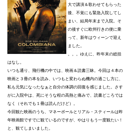
大で講演＆歌わせてもらった
後、不覚にも緊急入院してし
まい、結局年末まで入院。そ
の後すぐに欧州行きの便に乗
って、新年はウィーンで迎え
ました。
。。。ゆえに、昨年末の総括
はなし。
いつも通り、飛行機の中では、映画＆読書三昧。今回は４本の
映画と３冊の本を読み、いつもと変わらぬ機内の過ごし方に、
私も元気になったなぁと自分の体調の回復を感じました。さす
がに入院中は、死にそうな程の高熱と痛みで、読書どころでは
なく（それでも１冊は読んだけど）。
今回観た映画のうち、マネーボールとリアル・スティールは昨
年映画館ですでに観ているのですが、やはりもう一度観たい！
と、観てしまいました。